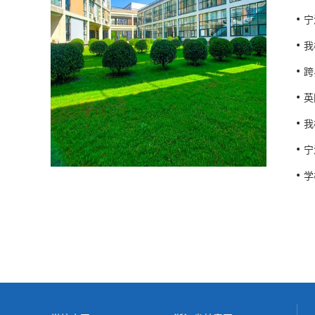
宁
我
跨
英
我
宁
学