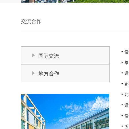
交流合作
设
国际交流
象
地方合作
设
鄞
北
设
设
浙