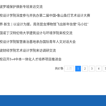
波罗城保护焕新专班来访交流
校设计学院深度参与并执办第二届中国•象山鱼灯艺术设计大赛
界·新生 | 以设计为媒，周尧昆虫博物馆飞出新年信使“马小灶”
国诺丁汉特伦特大学建筑设计与环境学院来校交流
校设计学院智慧善治基地承办国际青年人文对话大会
波财经学院艺术设计学院来访调研交流
校召开3+4中本一体化人才培养项目推进会
共87条
上页
1
2
3
4