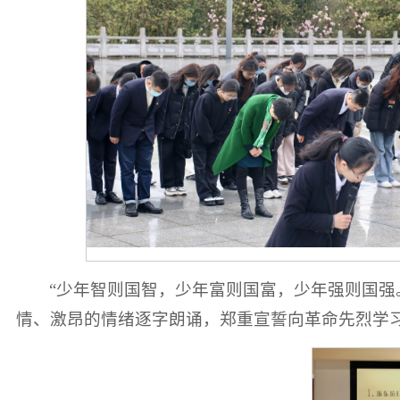
“少年智则国智，少年富则国富，少年强则国强
情、激昂的情绪逐字朗诵，郑重宣誓向革命先烈学